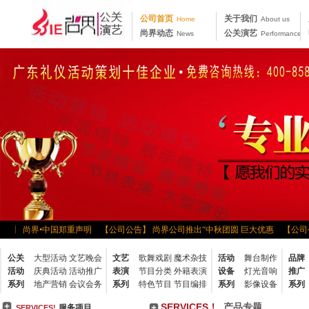
公司首页
关于我们
Home
About us
尚界动态
公关演艺
News
Performance
告】 尚界•中国郑重声明
【公司公告】 尚界公司推出“中秋团圆 巨大优惠
【公司公
“走出去，带回来”学习•分
【公司公告】 2013夯实基础 提升价值新年部署会
公关
大型活动
文艺晚会
文艺
歌舞戏剧
魔术杂技
活动
舞台制作
品牌
钓鱼大赛
【公司公告】 尚界公司五月份月度会议
【公司公告】 尚界公司召开
活动
庆典活动
活动推广
表演
节目分类
外籍表演
设备
灯光音响
推广
圆
【公司公告】 2011年尚界“凤凰古城之旅”
【公司公告】 “公平、和谐、奋
系列
地产营销
会议会务
系列
特色节目
节目编排
系列
影像设备
系列
告】 热烈欢迎中国东方演艺公司代表来
【公司公告】 尚界文化2014年春茗及
SERVICES！
产品专题
服务项目
SERVICES!