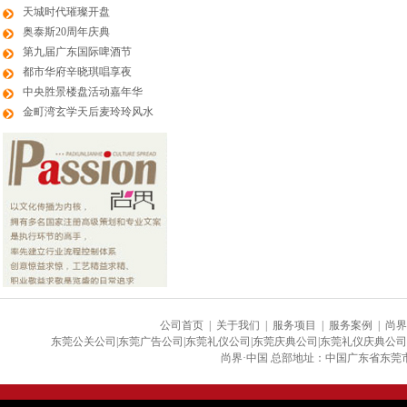
天城时代璀璨开盘
奥泰斯20周年庆典
第九届广东国际啤酒节
都市华府辛晓琪唱享夜
中央胜景楼盘活动嘉年华
金町湾玄学天后麦玲玲风水
公司首页
|
关于我们
|
服务项目
|
服务案例
|
尚界
东莞公关公司|东莞广告公司|东莞礼仪公司|东莞庆典公司|东莞礼仪庆典公司
尚界·中国 总部地址：中国广东省东莞市大朗镇银