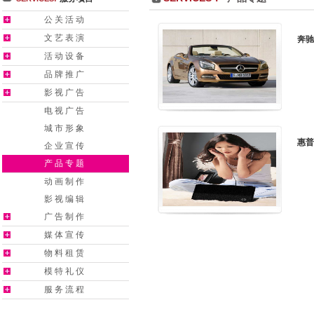
告】 尚界公司推出“中秋团圆 巨大优惠
【公司公告】 尚界公司召开2013年6月
公关活动
【公司公告】 2013夯实基础 提升价值新年部署会
【公司公告】 尚界2012年
文艺表演
奔驰
界公司五月份月度会议
【公司公告】 尚界公司召开2012工作会议
【公司公告
活动设备
界“凤凰古城之旅”
【公司公告】 “公平、和谐、奋进、稳健地持续
【公司公告
品牌推广
公司代表来
影视广告
电视广告
城市形象
惠普
企业宣传
产品专题
动画制作
影视编辑
广告制作
媒体宣传
物料租赁
模特礼仪
服务流程