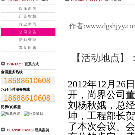
【公司公告】 尚界公司召开2013年6月份月度工作
【公司公告】 尚界公司201
娱乐新闻
署会
【公司公告】 尚界2012年度工作总结会议
【公司公告】 “创四优”员工
广告智慧
司召开2012工作会议
【公司公告】 尚界公司组织无偿献血活动
【公司公告】
作者:www.dgshjyy
行业新闻
谐、奋进、稳健地持续
【公司公告】 2011年尚界元旦晚会
【公司公告】 尚界
公司公告
活动管理
常见问题
【活动
地点
】
联系方式
CONTACT
全国服务热线
2012年12月
26
7x24小时服务热线
开，
尚界公司
刘杨秋娥
，
总
尚界QQ客服
坤，工程部长
了本次会议。
经典案例
CLASSIC CASES