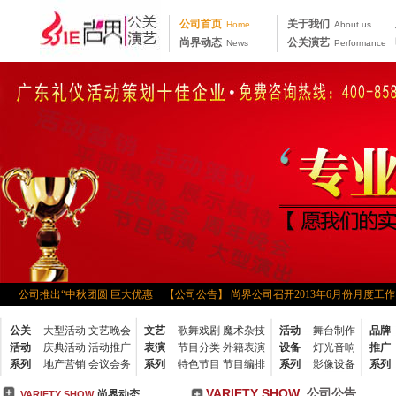
公司首页
关于我们
Home
About us
尚界动态
公关演艺
News
Performance
尚界公司推出“中秋团圆 巨大优惠
【公司公告】 尚界公司召开2013年6月份月度工作
2013夯实基础 提升价值新年部署会
【公司公告】 尚界2012年度工作总结会议
公关
大型活动
文艺晚会
文艺
歌舞戏剧
魔术杂技
活动
舞台制作
品牌
度会议
【公司公告】 尚界公司召开2012工作会议
【公司公告】 尚界公司组
活动
庆典活动
活动推广
表演
节目分类
外籍表演
设备
灯光音响
推广
旅”
【公司公告】 “公平、和谐、奋进、稳健地持续
【公司公告】 2011年尚
系列
地产营销
会议会务
系列
特色节目
节目编排
系列
影像设备
系列
【公司公告】 尚界文化2014年春茗及动员大会
【公司公告】 马上成真——尚界文
VARIETY SHOW
公司公告
尚界动态
VARIETY SHOW