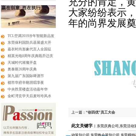
充分的肯定，
大家纷纷表示，
年的
尚界
发展
TCL空调2019冷年智能新品发
东莞保利国防兵器展盛大开
嘉衣时尚形象代言人全国征
精英光电8周年庆典既乔迁庆
天城时代璀璨开盘
奥泰斯20周年庆典
第九届广东国际啤酒节
都市华府辛晓琪唱享夜
中央胜景楼盘活动嘉年华
金町湾玄学天后麦玲玲风水
上一篇：
“创四优”员工大会
此文关键字：
东莞庆典公司,东莞活动
动策划公司,东莞晚会策划公司,东莞模特