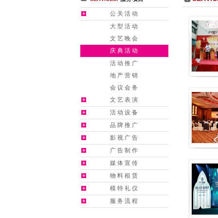
年
【公司公告】 尚界•中国郑重声明
【公司公告
公关活动
行
【公司公告】 “走出去，带回来”学习•分
【公
大型活动
告】 尚界公司内部钓鱼大赛
【公司公告】 尚界公
文艺晚会
微笑，我快乐”活动圆
【公司公告】 2011年尚界“
庆典活动
结大会
【公司公告】 热烈欢迎中国东方演艺公司
活动推广
地产营销
会议会务
文艺表演
活动设备
品牌推广
影视广告
广告制作
媒体宣传
物料租赁
模特礼仪
服务流程