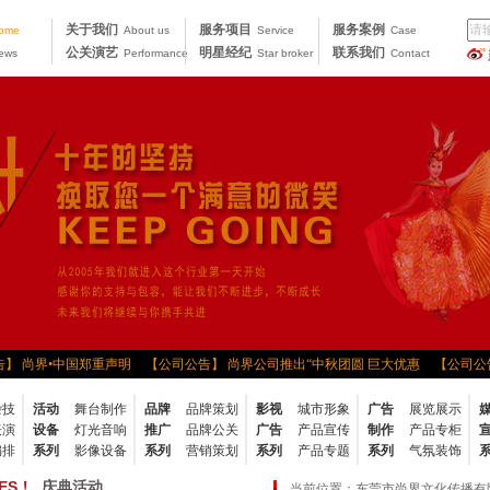
关于我们
服务项目
服务案例
ome
About us
Service
Case
公关演艺
明星经纪
联系我们
ews
Performance
Star broker
Contact
 尚界•中国郑重声明
【公司公告】 尚界公司推出“中秋团圆 巨大优惠
【公司公告】
 “走出去，带回来”学习•分
【公司公告】 2013夯实基础 提升价值新年部署会
【公
杂技
活动
舞台制作
品牌
品牌策划
影视
城市形象
广告
展览展示
部钓鱼大赛
【公司公告】 尚界公司五月份月度会议
【公司公告】 尚界公司召开20
表演
设备
灯光音响
推广
品牌公关
广告
产品宣传
制作
产品专柜
动圆
【公司公告】 2011年尚界“凤凰古城之旅”
【公司公告】 “公平、和谐、奋进
编排
系列
影像设备
系列
营销策划
系列
产品专题
系列
气氛装饰
告】 热烈欢迎中国东方演艺公司代表来
【公司公告】 尚界文化2014年春茗及动员大
CES！
庆典活动
当前位置：
东莞市尚界文化传播有