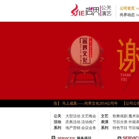
公司首页
H
尚界动态
N
14年春茗及动员大会
【公司公告】 马上成真——尚界文化2014公司年
【公司公告】
告】 尚界公司2013年杭州千湖岛之行
【公司公告】
公关
大型活动
文艺晚会
文艺
歌舞戏剧
魔术
告】 “创四优”员工大会
【公司公告】 尚界公司内
活动
庆典活动
活动推广
表演
节目分类
外籍
活动
【公司公告】 尚界公司“我微笑，我快乐”活
系列
地产营销
会议会务
系列
特色节目
节目
【公司公告】 尚界2010年公司总结大会
【公司公
SERVI
服务项目
SERVICES!