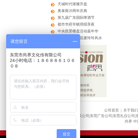
天城时代璀璨开盘
奥泰斯20周年庆典
第九届广东国际啤酒节
都市华府辛晓琪唱享夜
中央胜景楼盘活动嘉年华
金町湾玄学天后麦玲玲风水
请您留言
东莞市尚界文化传有限公司
24小时电话：１８６８８６１０６
０８
公司首页
|
关于我们
东莞公关公司|东莞广告公司|东莞礼仪公司|
尚界·中
提交