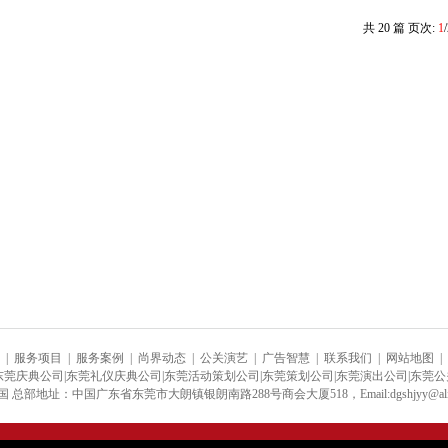
共 20 篇 页次:
1
|
服务项目
|
服务案例
|
尚界动态
|
公关演艺
|
广告智慧
|
联系我们
|
网站地图
|
东莞庆典公司|东莞礼仪庆典公司|东莞活动策划公司|东莞策划公司|东莞演出公司|东莞
国 总部地址：中国广东省东莞市大朗镇银朗南路288号商会大厦518，Email:dgshjyy@aliyu