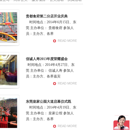
工作
【公司公告】 尚界公司2013年杭州千湖岛之
会议
【公司公告】 “创四优”员工大会
【公司公
贵都食府第二分店开业庆典
公司组织无偿献血活动
【公司公告】 尚界公司“我
时间地点：2014年6月15日、东
1年尚界元旦晚会
【公司公告】 尚界2010年公司总
莞 主办单位： 贵都食府 参加人
员：主办方、各界
READ MORE
信诚人寿2013年度荣耀盛会
时间地点：2014年4月27日、东
莞 主办单位： 信诚人寿 参加人
员：主办方、各界嘉宾
READ MORE
东莞皇家公园大道启幕仪式既
时间地点：2014年4月19日、东
莞 主办单位： 皇家公馆 参加人
员：主办方、各界
READ MORE