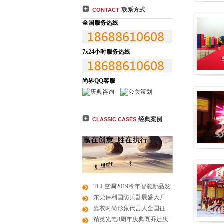
联系方式
CONTACT
全国服务热线
7x24小时服务热线
尚界QQ客服
经典案例
CLASSIC CASES
TCL空调2019冷年智能新品发
东莞保利国防兵器展盛大开
嘉衣时尚形象代言人全国征
精英光电8周年庆典既乔迁庆