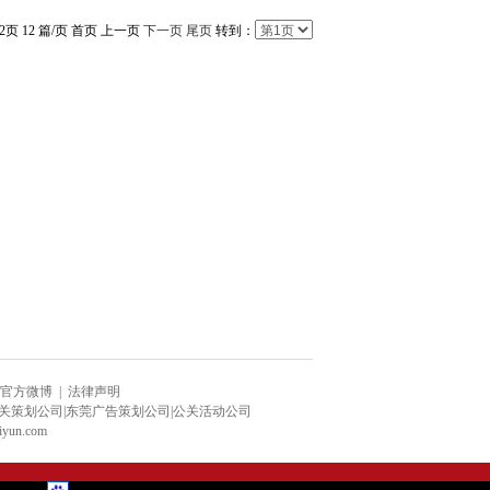
/2页 12 篇/页 首页 上一页
下一页
尾页
转到：
官方微博
|
法律声明
公关策划公司|东莞广告策划公司|公关活动公司
n.com