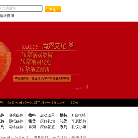
新浪微博
 尚界公司召开2013年6月份月度工作
【公司公
司公告】 尚界2012年度工作总结会议
【公司公
媒体
电视媒体
物料
启动道具
模特
T 台模特
12工作会议
【公司公告】 尚界公司组织无偿献血
宣传
报纸媒体
租赁
庆典礼炮
礼仪
车展模特
、稳健地持续
【公司公告】 2011年尚界元旦晚会
系列
网络媒体
系列
庆典花篮
系列
礼仪小姐
会
【公司公告】 马上成真——尚界文化2014公司
限公司
>>
尚界公关
>>
服务项目
>>
公关活动
>>
庆典活动