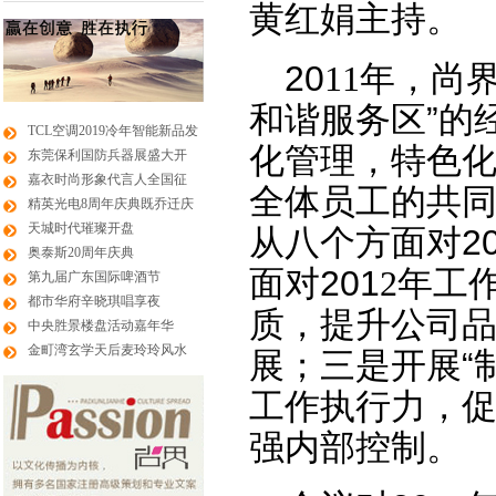
黄红娟
主持。
20
11
年，
尚
和谐服务区”的
TCL空调2019冷年智能新品发
化管理，特色化
东莞保利国防兵器展盛大开
嘉衣时尚形象代言人全国征
全体员工的共
精英光电8周年庆典既乔迁庆
天城时代璀璨开盘
从八个方面对
2
奥泰斯20周年庆典
面对
201
2
年工
第九届广东国际啤酒节
都市华府辛晓琪唱享夜
质，提升
公司
中央胜景楼盘活动嘉年华
金町湾玄学天后麦玲玲风水
展；三是开展“
工作执行力，
强内部控制
。