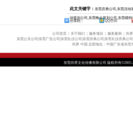
此文关键字：
东莞庆典公司,东莞活动
动策划公司,东莞晚会策划公司,东莞模特
分享到：
QQ空间
公司首页
|
关于我们
|
服务项目
|
服务案例
|
尚界
东莞公关公司|东莞广告公司|东莞礼仪公司|东莞庆典公司|东莞礼仪庆典公司
尚界·中国 总部地址：中国广东省东莞市大朗镇银
东莞尚界文化传播有限公司 版权所有©2005-202