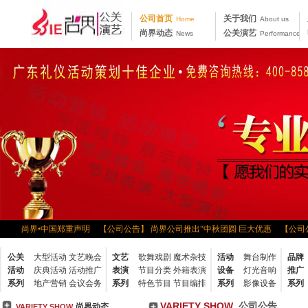
公司首页
关于我们
Home
About us
尚界动态
公关演艺
News
Performance
告】 尚界•中国郑重声明
【公司公告】 尚界公司推出“中秋团圆 巨大优惠
【公司公
“走出去，带回来”学习•分
【公司公告】 2013夯实基础 提升价值新年部署会
公关
大型活动
文艺晚会
文艺
歌舞戏剧
魔术杂技
活动
舞台制作
品牌
钓鱼大赛
【公司公告】 尚界公司五月份月度会议
【公司公告】 尚界公司召开
活动
庆典活动
活动推广
表演
节目分类
外籍表演
设备
灯光音响
推广
圆
【公司公告】 2011年尚界“凤凰古城之旅”
【公司公告】 “公平、和谐、奋
系列
地产营销
会议会务
系列
特色节目
节目编排
系列
影像设备
系列
告】 热烈欢迎中国东方演艺公司代表来
【公司公告】 尚界文化2014年春茗及
VARIETY SHOW
公司公告
尚界动态
VARIETY SHOW