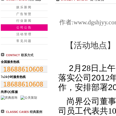
告】 尚界公司推出“中秋团圆 巨大优惠
【公司公告】 尚界公司召开2013年6月
娱乐新闻
【公司公告】 2013夯实基础 提升价值新年部署会
【公司公告】 尚界2012年
广告智慧
界公司五月份月度会议
【公司公告】 尚界公司召开2012工作会议
【公司公告
作者:www.dgshjyy
行业新闻
界“凤凰古城之旅”
【公司公告】 “公平、和谐、奋进、稳健地持续
【公司公告
公司公告
公司代表来
活动管理
常见问题
【活动
地点
】
联系方式
CONTACT
全国服务热线
2
月
2
8
日上午
落实公司
201
2
7x24小时服务热线
作，安排部署
2
尚界QQ客服
尚界
公司董
司员工代表共
1
经典案例
CLASSIC CASES